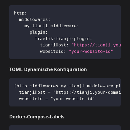
http
:
middlewares
:
my-tianji-middleware
:
plugin
:
traefik-tianji-plugin
:
tianjiHost
:
"https://tianji.your-d
websiteId
:
"your-website-id"
TOML-Dynamische Konfiguration
[http.middlewares.my-tianji-middleware.plugi
  tianjiHost = "https://tianji.your-domain.c
  websiteId = "your-website-id"
Docker-Compose-Labels