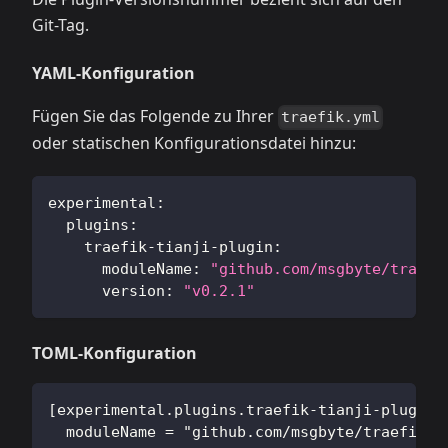
Git-Tag.
YAML-Konfiguration
Fügen Sie das Folgende zu Ihrer
traefik.yml
oder statischen Konfigurationsdatei hinzu:
experimental
:
plugins
:
traefik-tianji-plugin
:
moduleName
:
"github.com/msgbyte/traefi
version
:
"v0.2.1"
TOML-Konfiguration
[experimental.plugins.traefik-tianji-plugin]
  moduleName = "github.com/msgbyte/traefik-t