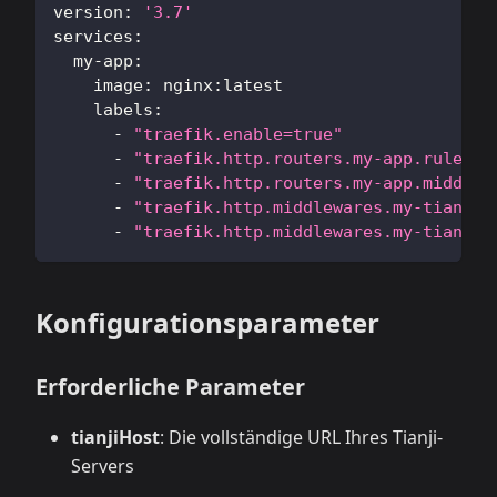
version
:
'3.7'
services
:
my-app
:
image
:
 nginx
:
latest
labels
:
-
"traefik.enable=true"
-
"traefik.http.routers.my-app.rule=Ho
-
"traefik.http.routers.my-app.middlew
-
"traefik.http.middlewares.my-tianji-
-
"traefik.http.middlewares.my-tianji-
Konfigurationsparameter
Erforderliche Parameter
tianjiHost
: Die vollständige URL Ihres Tianji-
Servers