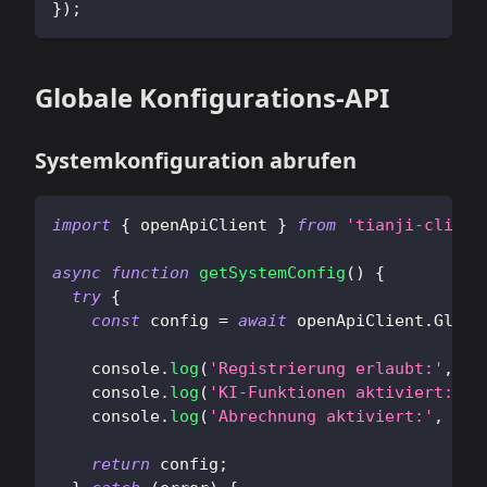
}
)
;
Globale Konfigurations-API
Systemkonfiguration abrufen
import
{
 openApiClient 
}
from
'tianji-client
async
function
getSystemConfig
(
)
{
try
{
const
 config 
=
await
 openApiClient
.
Globa
console
.
log
(
'Registrierung erlaubt:'
,
 co
console
.
log
(
'KI-Funktionen aktiviert:'
,
 
console
.
log
(
'Abrechnung aktiviert:'
,
 con
return
 config
;