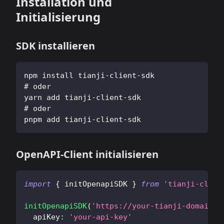
Installation und
Initialisierung
SDK installieren
npm install tianji-client-sdk
# oder
yarn add tianji-client-sdk
# oder
pnpm add tianji-client-sdk
OpenAPI-Client initialisieren
import
{
 initOpenapiSDK 
}
from
'tianji-clien
initOpenapiSDK
(
'https://your-tianji-domain.c
apiKey
:
'your-api-key'