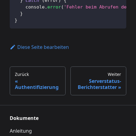
}
catch
(
error
)
{
console
.
error
(
'Fehler beim Abrufen der S
}
}
Diese Seite bearbeiten
Zurück
Weiter
Serverstatus-
Authentifizierung
Berichterstatter
Dokumente
Anleitung