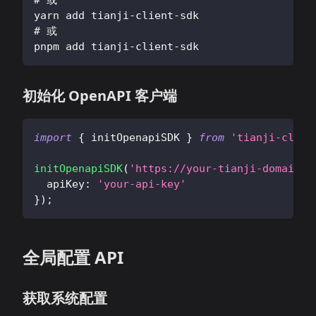
# 或
yarn add tianji-client-sdk
# 或
pnpm add tianji-client-sdk
初始化 OpenAPI 客户端
import
{
 initOpenapiSDK 
}
from
'tianji-clien
initOpenapiSDK
(
'https://your-tianji-domain.c
apiKey
:
'your-api-key'
}
)
;
全局配置 API
获取系统配置