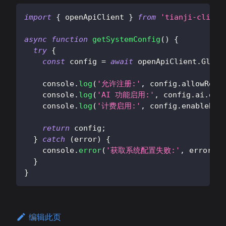
import
{
 openApiClient 
}
from
'tianji-client
async
function
getSystemConfig
(
)
{
try
{
const
 config 
=
await
 openApiClient
.
Globa
console
.
log
(
'允许注册:'
,
 config
.
allowRegi
console
.
log
(
'AI 功能启用:'
,
 config
.
ai
.
ena
console
.
log
(
'计费启用:'
,
 config
.
enableBil
return
 config
;
}
catch
(
error
)
{
console
.
error
(
'获取系统配置失败:'
,
 error
)
;
}
}
编辑此页