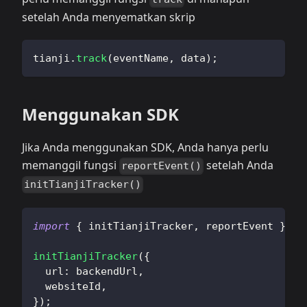
setelah Anda menyematkan skrip
tianji
.
track
(
eventName
,
 data
)
;
Menggunakan SDK
Jika Anda menggunakan SDK, Anda hanya perlu
memanggil fungsi
setelah Anda
reportEvent()
initTianjiTracker()
import
{
 initTianjiTracker
,
 reportEvent 
}
fr
initTianjiTracker
(
{
  url
:
 backendUrl
,
  websiteId
,
}
)
;