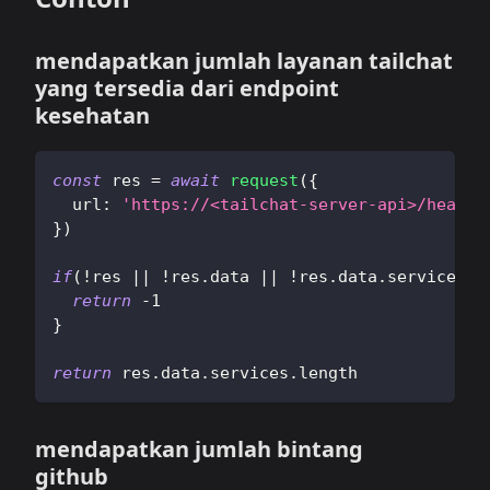
mendapatkan jumlah layanan tailchat
yang tersedia dari endpoint
kesehatan
const
 res 
=
await
request
(
{
url
:
'https://<tailchat-server-api>/health
}
)
if
(
!
res 
||
!
res
.
data
||
!
res
.
data
.
services
)
return
-
1
}
return
 res
.
data
.
services
.
length
mendapatkan jumlah bintang
github