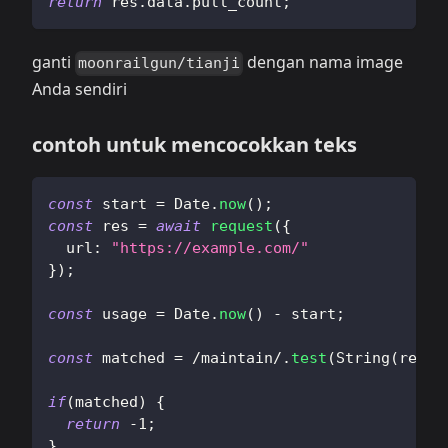
return
 res
.
data
.
pull_count
;
ganti
dengan nama image
moonrailgun/tianji
Anda sendiri
contoh untuk mencocokkan teks
const
 start 
=
Date
.
now
(
)
;
const
 res 
=
await
request
(
{
url
:
"https://example.com/"
}
)
;
const
 usage 
=
Date
.
now
(
)
-
 start
;
const
 matched 
=
/
maintain
/
.
test
(
String
(
res
.
d
if
(
matched
)
{
return
-
1
;
}