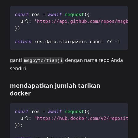
const
 res 
=
await
request
(
{
url
:
'https://api.github.com/repos/msgbyte
}
)
return
 res
.
data
.
stargazers_count
??
-
1
ganti
dengan nama repo Anda
msgbyte/tianji
sendiri
mendapatkan jumlah tarikan
docker
const
 res 
=
await
request
(
{
url
:
"https://hub.docker.com/v2/repositori
}
)
;